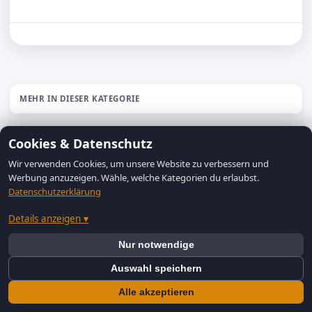
MEHR IN DIESER KATEGORIE
Cookies & Datenschutz
Wir verwenden Cookies, um unsere Website zu verbessern und
Werbung anzuzeigen. Wähle, welche Kategorien du erlaubst.
Datenschutzerklärung
Details anzeigen ▾
© 2026 bilderfilter.de —
Datenschutzerklärung
|
Impressum
|
Nur notwendige
Cookie-Einstellungen
Auswahl speichern
Alle akzeptieren