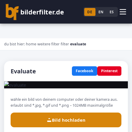
bilderfilter.de
DE
EN
ES
du bist hier:
home
weitere filter
filter
evaluate
Evaluate
Facebook
Pinterest
wähle ein bild von deinem computer oder deiner kamera aus.
erlaubt sind *.jpg, *.gif und *.png – 1024MB maximalgröße
Bild hochladen