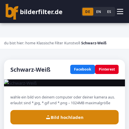
bilderfilter.de
DE
EN
ES
du bist hier:
home
Klassische Filter
Kunstvoll
Schwarz-Weiß
Schwarz-Weiß
Facebook
Pinterest
wähle ein bild von deinem computer oder deiner kamera aus.
erlaubt sind *.jpg, *.gif und *.png – 1024MB maximalgröße
Bild hochladen