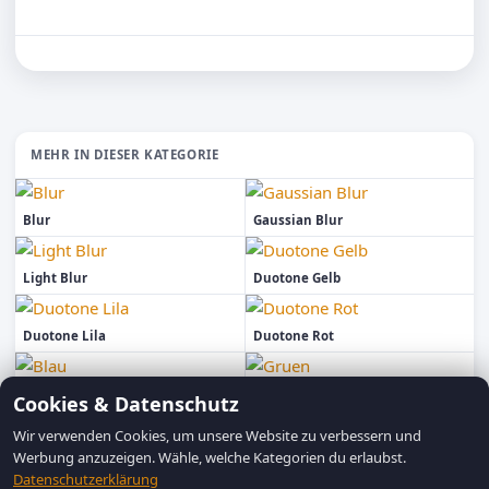
MEHR IN DIESER KATEGORIE
Blur
Gaussian Blur
Light Blur
Duotone Gelb
Duotone Lila
Duotone Rot
Blau
Gruen
Cookies & Datenschutz
Wir verwenden Cookies, um unsere Website zu verbessern und
Werbung anzuzeigen. Wähle, welche Kategorien du erlaubst.
Datenschutzerklärung