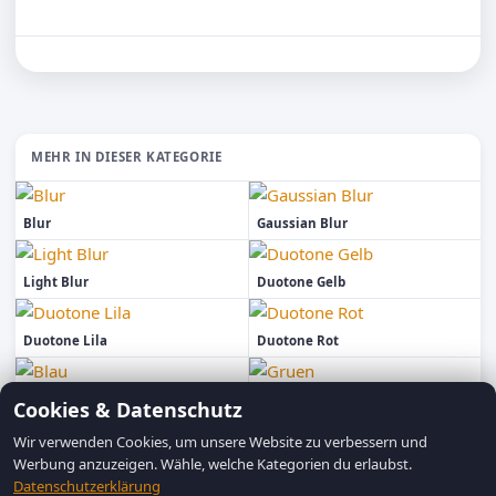
MEHR IN DIESER KATEGORIE
Blur
Gaussian Blur
Light Blur
Duotone Gelb
Duotone Lila
Duotone Rot
Blau
Gruen
Cookies & Datenschutz
Wir verwenden Cookies, um unsere Website zu verbessern und
Werbung anzuzeigen. Wähle, welche Kategorien du erlaubst.
Datenschutzerklärung