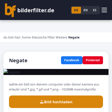
bilderfilter.de
DE
EN
ES
du bist hier:
home
Klassische Filter
Weitere
Negate
Negate
Facebook
Pinterest
wähle ein bild von deinem computer oder deiner kamera aus.
erlaubt sind *.jpg, *.gif und *.png – 1024MB maximalgröße
Bild hochladen