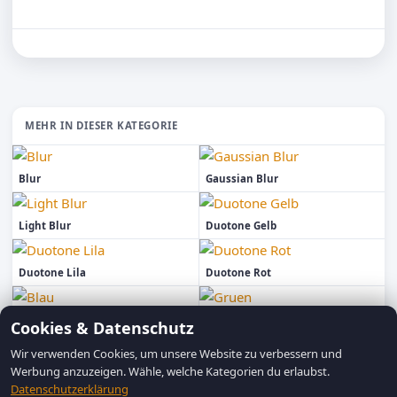
MEHR IN DIESER KATEGORIE
Blur
Gaussian Blur
Light Blur
Duotone Gelb
Duotone Lila
Duotone Rot
Blau
Gruen
Cookies & Datenschutz
Wir verwenden Cookies, um unsere Website zu verbessern und
Werbung anzuzeigen. Wähle, welche Kategorien du erlaubst.
Datenschutzerklärung