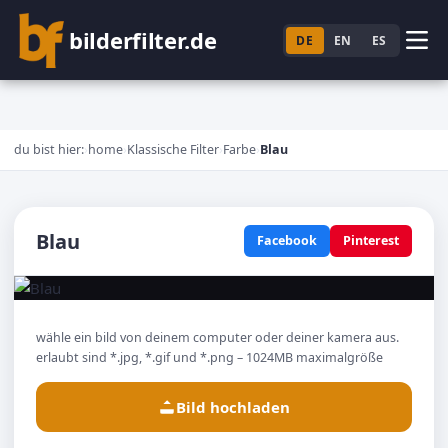
bilderfilter.de
DE
EN
ES
du bist hier:
home
Klassische Filter
Farbe
Blau
Blau
Facebook
Pinterest
wähle ein bild von deinem computer oder deiner kamera aus.
erlaubt sind *.jpg, *.gif und *.png – 1024MB maximalgröße
Bild hochladen